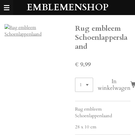
EMBLEMENSHOP
Ga
direct
naar
de
Rug embleem
hoofdinhoud
Schoenlappersla
and
€ 9,99
In
winkelwagen
Rug embleem
Schoenlapperslaand
28 x 10 cm