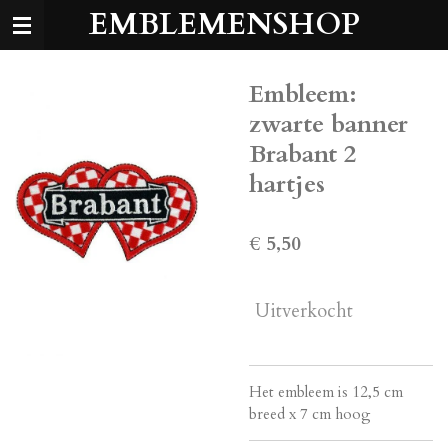
EMBLEMENSHOP
Ga
direct
naar
de
Embleem:
hoofdinhoud
zwarte banner
Brabant 2
hartjes
€ 5,50
Uitverkocht
Het embleem is 12,5 cm
breed x 7 cm hoog