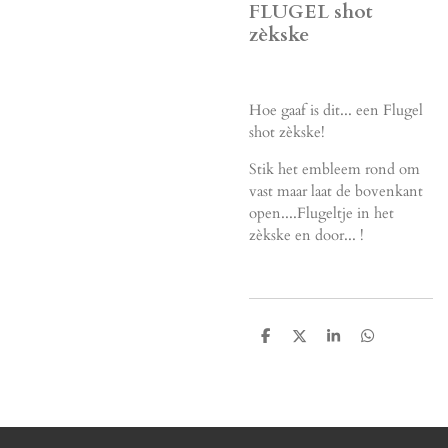
FLUGEL shot
zèkske
Hoe gaaf is dit... een Flugel
shot zèkske!
Stik het embleem rond om
vast maar laat de bovenkant
open....Flugeltje in het
zèkske en door... !
D
D
S
D
e
e
h
e
l
e
a
l
e
l
r
e
n
e
n