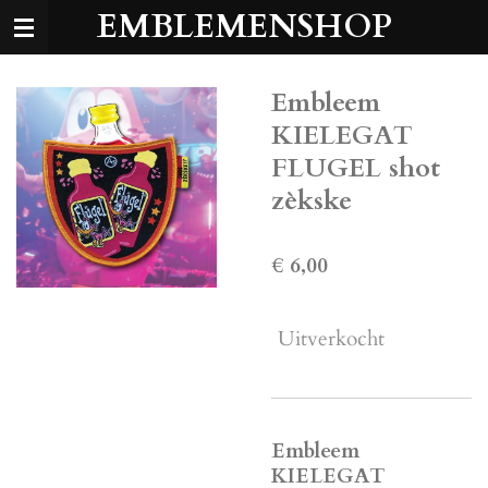
EMBLEMENSHOP
Ga
direct
naar
de
Embleem
hoofdinhoud
KIELEGAT
FLUGEL shot
zèkske
€ 6,00
Uitverkocht
Embleem
KIELEGAT