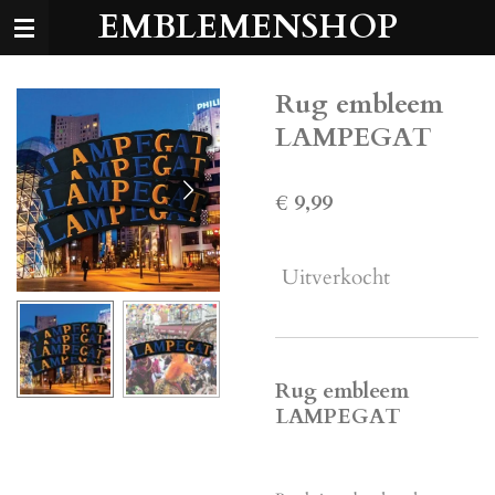
EMBLEMENSHOP
Ga
direct
naar
de
Rug embleem
hoofdinhoud
LAMPEGAT
€ 9,99
Uitverkocht
Rug embleem
LAMPEGAT