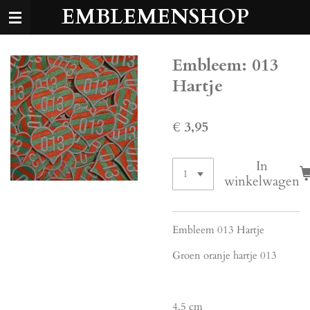
EMBLEMENSHOP
Ga
direct
naar
de
Embleem: 013
hoofdinhoud
Hartje
€ 3,95
In
winkelwagen
Embleem 013 Hartje
Groen oranje hartje 013
4,5 cm