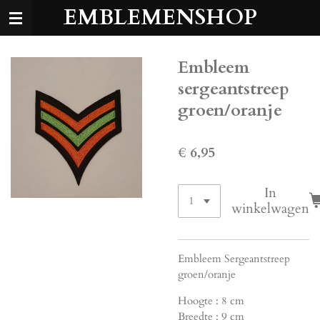
EMBLEMENSHOP
Ga
direct
naar
de
Embleem
hoofdinhoud
sergeantstreep
groen/oranje
€ 6,95
In
winkelwagen
Embleem Sergeantstreep
groen/oranje
Hoogte : 8 cm
Breedte : 9 cm