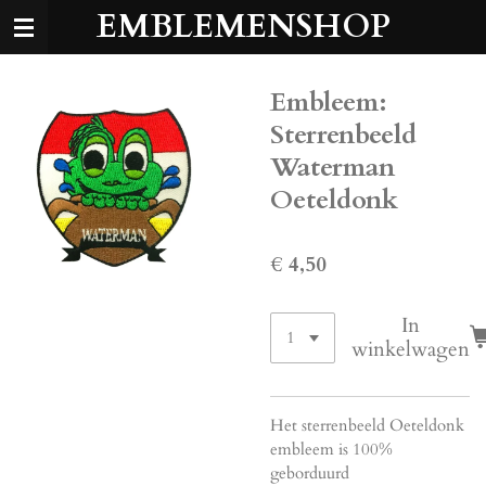
EMBLEMENSHOP
Ga
direct
naar
de
Embleem:
hoofdinhoud
Sterrenbeeld
Waterman
Oeteldonk
€ 4,50
In
winkelwagen
Het sterrenbeeld Oeteldonk
embleem is 100%
geborduurd