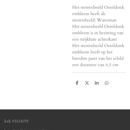
Het sterrenbeeld Oeteldonk
embleem heeft als
sterrenbeeld: Waterman
Het sterrenbeeld Oeteldonk
embleem is in bezitting van
een strijkbare achterkant
Het sterrenbeeld Oeteldonk
embleem heeft op het
breedste punt van het schild
een doorsnee van 6,5 cm
D
D
S
D
e
e
h
e
l
e
a
l
e
l
r
e
n
e
n
kvk
93534078