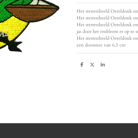
Het sterrenbeeld Oeteldonk e
Het sterrenbeeld Oeteldonk em
Het sterrenbeeld Oeteldonk em
jas door het embleem er op te s
Het sterrenbeeld Oeteldonk emb
een doorsnee van 6,5 cm
D
D
S
e
e
h
l
e
a
e
l
r
n
e