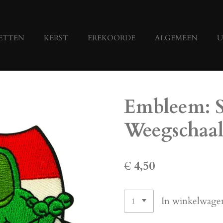
ETTEN
KERST
EREKOORDE
ALGEMEEN
U
Embleem: S
Weegschaa
€ 4,50
In winkelwage