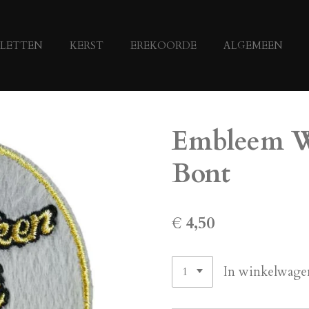
LETTEN
KERST
EREKOORDE
ALGEMEEN
Embleem W
Bont
€ 4,50
In winkelwage