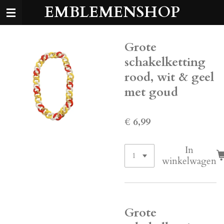
EMBLEMENSHOP
Ga
direct
naar
de
Grote
hoofdinhoud
schakelketting
rood, wit & geel
met goud
€ 6,99
In
winkelwagen
Grote