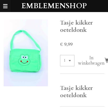
EMBLEMENSHOP
Ga
direct
naar
de
Tasje kikker
hoofdinhoud
oeteldonk
€ 9,99
In
winkelwagen
Tasje kikker
oeteldonk