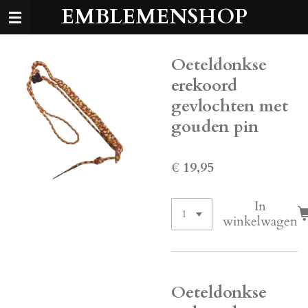
EMBLEMENSHOP
Ga
direct
naar
de
Oeteldonkse
hoofdinhoud
erekoord
gevlochten met
gouden pin
€ 19,95
In
winkelwagen
Oeteldonkse