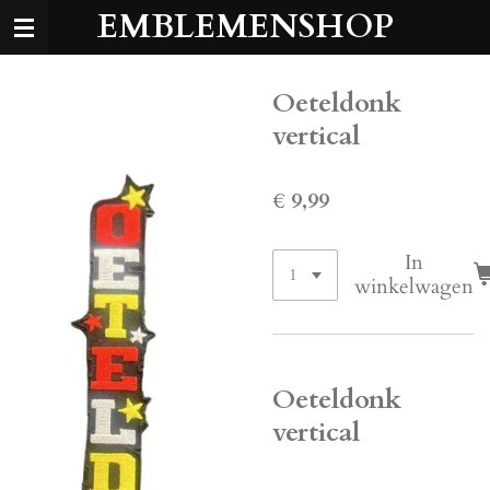
EMBLEMENSHOP
Ga
direct
naar
de
Oeteldonk
hoofdinhoud
vertical
€ 9,99
In
winkelwagen
Oeteldonk
vertical