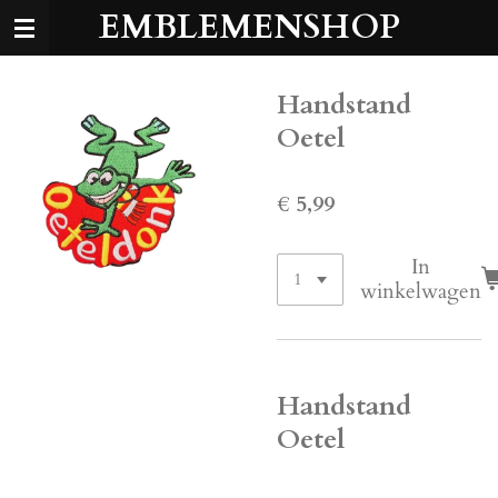
EMBLEMENSHOP
Ga
direct
naar
de
Handstand
hoofdinhoud
Oetel
€ 5,99
In
winkelwagen
Handstand
Oetel