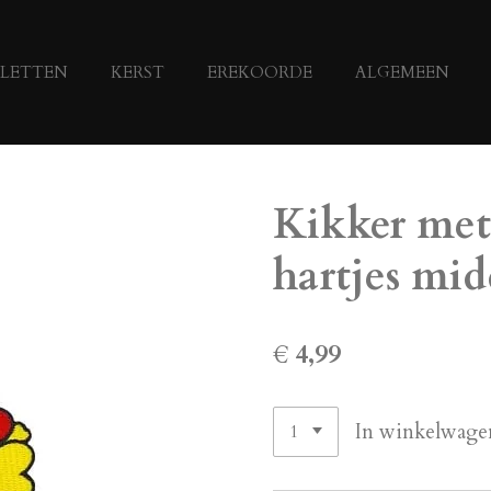
LETTEN
KERST
EREKOORDE
ALGEMEEN
Kikker me
hartjes mid
€ 4,99
In winkelwage