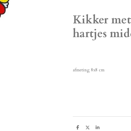
Kikker me
hartjes mid
afmeting 8x8 cm
D
D
S