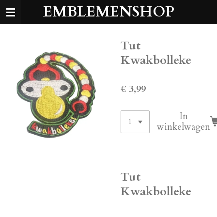
EMBLEMENSHOP
Ga
direct
naar
de
Tut
hoofdinhoud
Kwakbolleke
€ 3,99
In
winkelwagen
Tut
Kwakbolleke