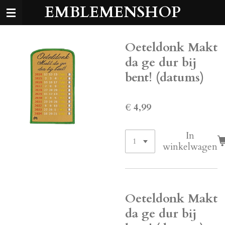
EMBLEMENSHOP
Ga
direct
naar
de
Oeteldonk Makt
hoofdinhoud
da ge dur bij
bent! (datums)
€ 4,99
In
winkelwagen
Oeteldonk Makt
da ge dur bij