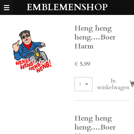
EMBLEMENSHOP
Ga
direct
naar
de
Heng heng
hoofdinhoud
heng....Boer
Harm
€ 5,99
In
winkelwagen
Heng heng
heng....Boer