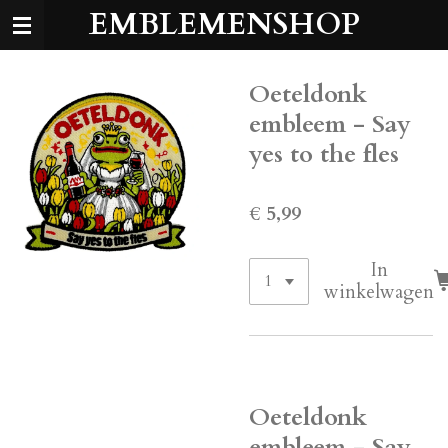
EMBLEMENSHOP
Ga
direct
naar
de
Oeteldonk
hoofdinhoud
embleem - Say
yes to the fles
€ 5,99
In
winkelwagen
Oeteldonk
embleem - Say