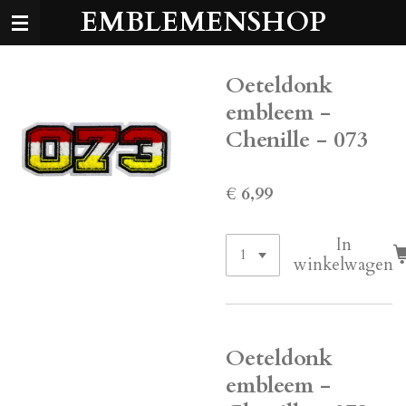
EMBLEMENSHOP
Ga
direct
naar
de
Oeteldonk
hoofdinhoud
embleem -
Chenille - 073
€ 6,99
In
winkelwagen
Oeteldonk
embleem -