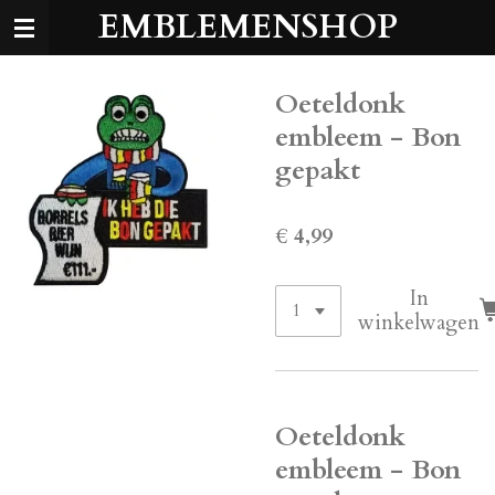
EMBLEMENSHOP
Ga
direct
naar
de
Oeteldonk
hoofdinhoud
embleem - Bon
gepakt
€ 4,99
In
winkelwagen
Oeteldonk
embleem - Bon