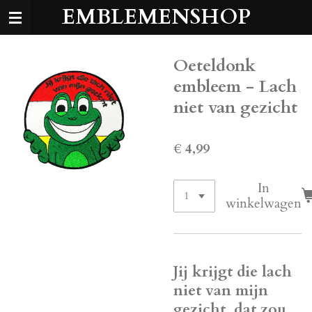
EMBLEMENSHOP
Ga
direct
naar
de
Oeteldonk
hoofdinhoud
embleem - Lach
niet van gezicht
€ 4,99
In
winkelwagen
Jij krijgt die lach
niet van mijn
gezicht, dat zou