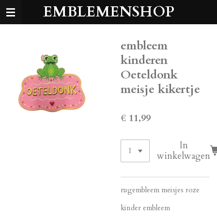
EMBLEMENSHOP
Ga
direct
naar
de
embleem
hoofdinhoud
kinderen
Oeteldonk
meisje kikertje
€ 11,99
In
winkelwagen
rugembleem meisjes roze
kinder embleem