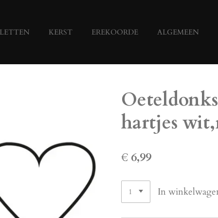
LETTEN
KERST
EREKOORDE
ALGEMEEN
Oeteldonks
hartjes wit
€ 6,99
In winkelwage