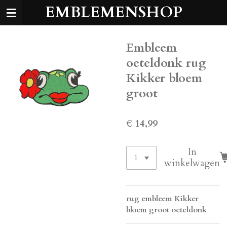
EMBLEMENSHOP
Ga
direct
naar
de
Embleem
hoofdinhoud
oeteldonk rug
Kikker bloem
groot
€ 14,99
In
winkelwagen
rug embleem Kikker
bloem groot oeteldonk