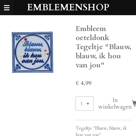
EMBLEMENSHOP
Ga
direct
naar
de
Embleem
hoofdinhoud
oeteldonk
Tegeltje "Blauw,
blauw, ik hou
van jou"
€ 4,99
In
winkelwagen
Tegeltje "Blauw, blauw, ik
hou van jou"