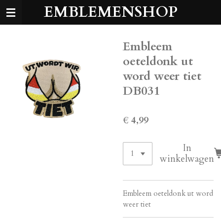
EMBLEMENSHOP
Ga
direct
naar
de
Embleem
hoofdinhoud
oeteldonk ut
word weer tiet
DB031
€ 4,99
In
winkelwagen
Embleem oeteldonk ut word
weer tiet