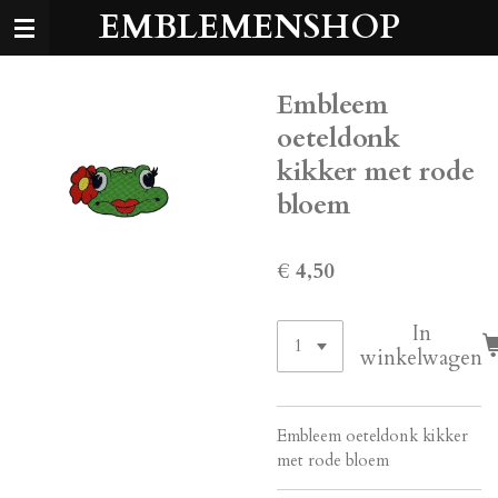
EMBLEMENSHOP
Ga
direct
naar
de
Embleem
hoofdinhoud
oeteldonk
kikker met rode
bloem
€ 4,50
In
winkelwagen
Embleem oeteldonk kikker
met rode bloem