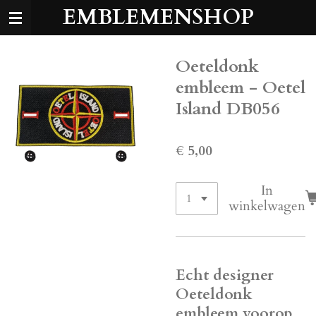
EMBLEMENSHOP
Ga
direct
naar
de
Oeteldonk
hoofdinhoud
embleem - Oetel
Island DB056
€ 5,00
In
winkelwagen
Echt designer
Oeteldonk
embleem voorop