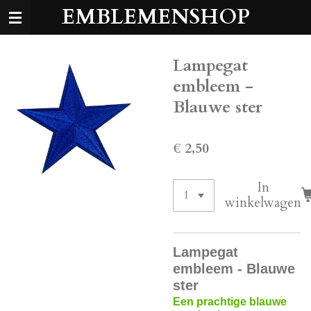
EMBLEMENSHOP
Ga
direct
naar
de
Lampegat
hoofdinhoud
embleem -
Blauwe ster
€ 2,50
In
winkelwagen
Lampegat
embleem - Blauwe
ster
Een prachtige blauwe