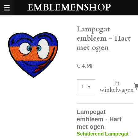
EMBLEMENSHOP
Ga
direct
naar
de
Lampegat
hoofdinhoud
embleem - Hart
met ogen
€ 4,98
In
winkelwagen
Lampegat
embleem - Hart
met ogen
Schitterend Lampegat