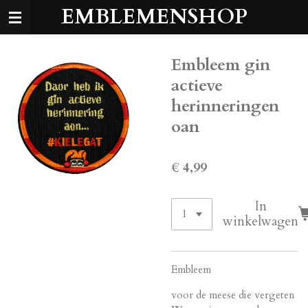
EMBLEMENSHOP
Ga
direct
naar
de
Embleem gin
hoofdinhoud
actieve
herinneringen
oan
€ 4,99
In
winkelwagen
Embleem
voor de meese die vergeten