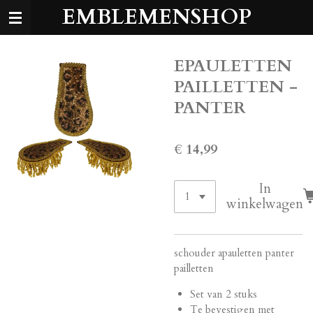
EMBLEMENSHOP
Ga
direct
naar
de
EPAULETTEN
hoofdinhoud
PAILLETTEN -
PANTER
€ 14,99
In
winkelwagen
schouder apauletten panter
pailletten
Set van 2 stuks
Te bevestigen met